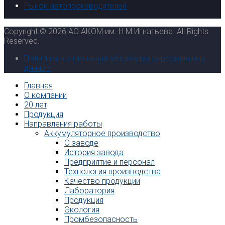
Рынок автопроизводителей
Copyright © 2026 АО АКОМ им. Н.М.Игнатьева. All Rights
Reserved.
Политика в отношении обработки персональных
данных
Главная
О компании
20 лет
Продукция
Направления работы
Аккумуляторное производство
О заводе
История завода
Предприятие и персонал
Технология производства
Качество продукции
Лаборатория
Продукция
Экология
Промбезопасность