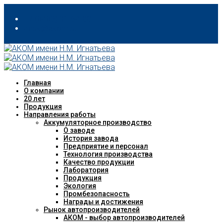
+7 (8482) 31-64-00
desk@akom.su
Главная
О компании
20 лет
Продукция
Направления работы
Аккумуляторное производство
О заводе
История завода
Предприятие и персонал
Технология производства
Качество продукции
Лаборатория
Продукция
Экология
Промбезопасность
Награды и достижения
Рынок автопроизводителей
АКОМ - выбор автопроизводителей