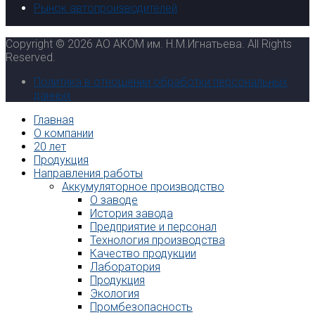
Рынок автопроизводителей
Copyright © 2026 АО АКОМ им. Н.М.Игнатьева. All Rights
Reserved.
Политика в отношении обработки персональных
данных
Главная
О компании
20 лет
Продукция
Направления работы
Аккумуляторное производство
О заводе
История завода
Предприятие и персонал
Технология производства
Качество продукции
Лаборатория
Продукция
Экология
Промбезопасность