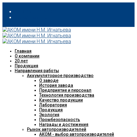
+7 (8482) 31-64-00
desk@akom.su
Главная
О компании
20 лет
Продукция
Направления работы
Аккумуляторное производство
О заводе
История завода
Предприятие и персонал
Технология производства
Качество продукции
Лаборатория
Продукция
Экология
Промбезопасность
Награды и достижения
Рынок автопроизводителей
АКОМ - выбор автопроизводителей