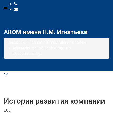
+7 (8482) 31-64-00
desk@akom.su
АКОМ имени Н.М. Игнатьева
Вы здесь:
Главная
Направления работы
Аккумуляторное производство
История завода
Previous
Next
История развития компании
2001