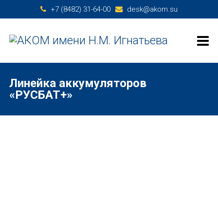
+7 (8482) 31-64-00
desk@akom.su
Линейка аккумуляторов
«РУСБАТ+»